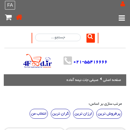
FA
021-55416666
صفحه اصلی
صیفی جات نیمه آماده
مرتب سازی بر اساس:
پرفروش ترین
ارزان ترین
گران ترین
انتخاب من