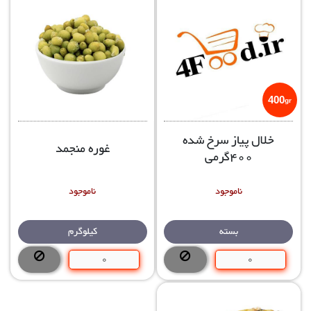
400
gr
خلال پیاز سرخ شده
غوره منجمد
400گرمی
ناموجود
ناموجود
بسته
کیلوگرم