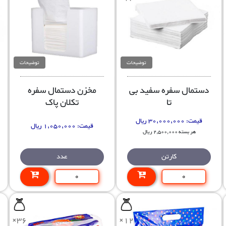
توضیحات
توضیحات
دستمال سفره سفید بی
مخزن دستمال سفره
تا
تکلان پاک
قیمت:
30,000,000 ریال
قیمت:
1,050,000 ریال
هر بسته 2,500,000 ریال
کارتن
عدد
×36
×12