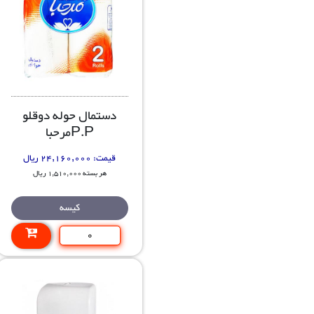
دستمال حوله دوقلو
P.Pمرحبا
قیمت:
24,160,000 ریال
هر بسته 1,510,000 ریال
کیسه