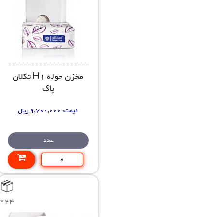
مخزن حوله H1 تکلان
پاک
قیمت:
9,700,000 ریال
عدد
×24