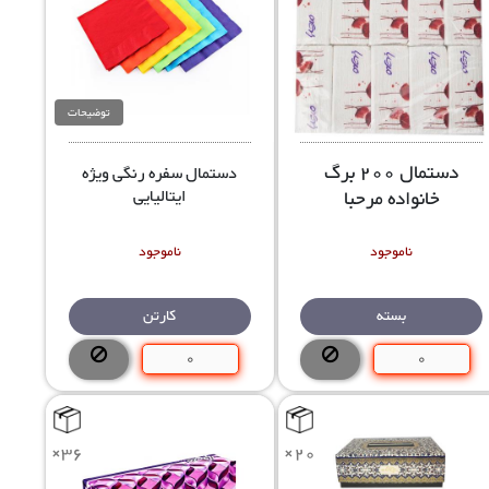
توضیحات
دستمال 200 برگ
دستمال سفره رنگی ویژه
خانواده مرحبا
ایتالیایی
ناموجود
ناموجود
بسته
کارتن
×36
×20