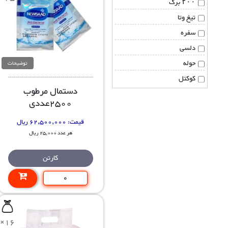
۲۰۰ برگ
تیغ وتا
سفره
دلسی
حوله
توضیحات
کوکتل
دستمال مرطوب
2500عددی
قیمت:
62,500,000 ریال
هر عدد 25,000 ریال
کارتن
×16