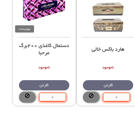
توضیحات
دستمال کاغذی 200برگ
هارد باکس خالی
مرحبا
ناموجود
ناموجود
کارتن
کارتن