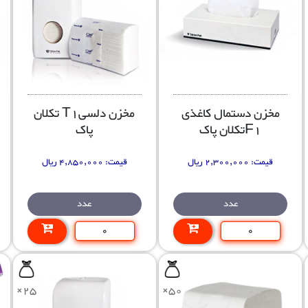
مخزن دستمال کاغذی
مخزن دلسیT1 تکلان
F1تکلان پاک
پاک
قیمت:
2,300,000 ریال
قیمت:
4,850,000 ریال
عدد
عدد
×25
×50