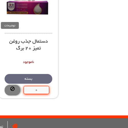
توضیحات
دستمال جذب روغن
تمیز 20 برگ
ناموجود
بسته
تما