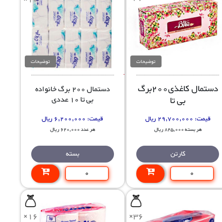
توضیحات
توضیحات
دستمال کاغذی200برگ
دستمال 200 برگ خانواده
بی تا
بی تا 10 عددی
قیمت:
29,700,000 ریال
قیمت:
6,200,000 ریال
هر بسته 825,000 ریال
هر عدد 620,000 ریال
کارتن
بسته
×16
×36