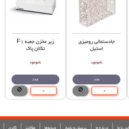
جادستمالی رومیزی
زیر مخزن جعبه F1
استیل
تکلان پاک
ناموجود
ناموجود
عدد
عدد
س با ما
درباره ما
پرسش و پاسخ
ویدئوها
مقالات
گالری