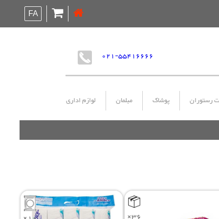
FA
021-55416666
ت رستوران
پوشاک
مبلمان
لوازم اداری
×36
×10