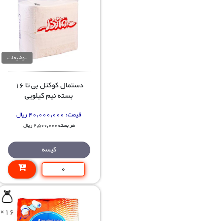
توضیحات
دستمال کوکتل بی تا 16
بسته نیم کیلویی
قیمت:
40,000,000 ریال
هر بسته 2,500,000 ریال
کیسه
×16