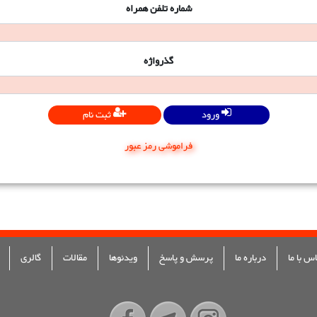
شماره تلفن همراه
گذرواژه
ورود
ثبت نام
فراموشی رمز عبور
س با ما
درباره ما
پرسش و پاسخ
ویدئوها
مقالات
گالری