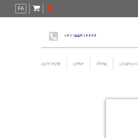
FA
021-55416666
ت رستوران
پوشاک
مبلمان
لوازم اداری