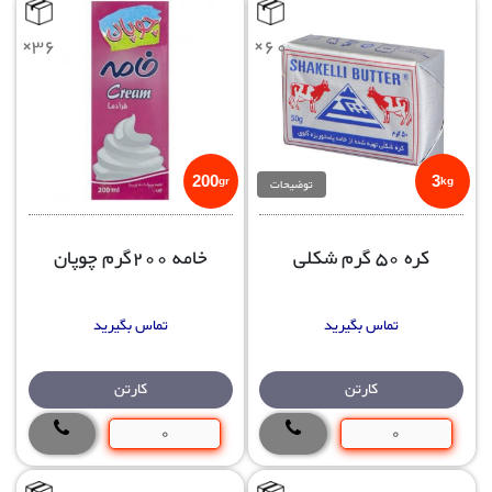
×36
×60
200
3
توضیحات
gr
kg
کره 50 گرم شکلی
خامه 200گرم چوپان
تماس بگیرید
تماس بگیرید
کارتن
کارتن