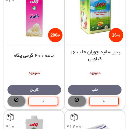
200
16
gr
kg
پنیر سفید چوپان حلب 16
خامه 200 گرمی پگاه
کیلویی
ناموجود
ناموجود
حلب
کارتن
×10
×1200