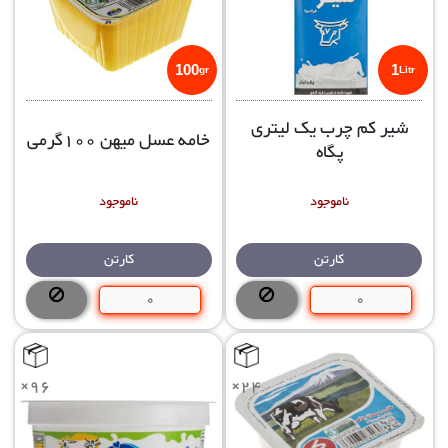
100
1
gr
Litr
شیر کم چرب یک لیتری
خامه عسل میهن 100گرمی
پگاه
ناموجود
ناموجود
کارتن
کارتن
×96
×24