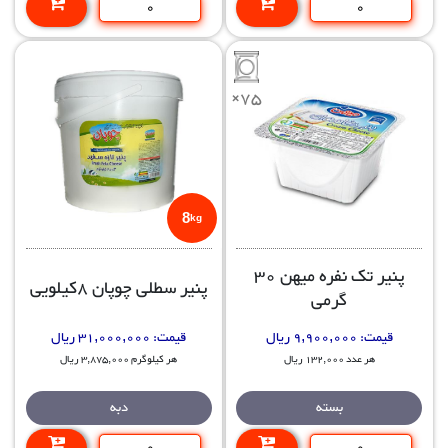
×75
8
kg
پنیر تک نفره میهن 30
پنیر سطلی چوپان 8کیلویی
گرمی
قیمت:
9,900,000 ریال
قیمت:
31,000,000 ریال
هر عدد 132,000 ریال
هر کیلوگرم 3,875,000 ریال
بسته
دبه