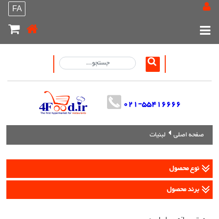
FA
021-55416666
صفحه اصلی
لبنیات
نوع محصول
برند محصول