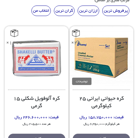
مرتب سازی بر اساس:
پرفروش ترین
ارزان ترین
گران ترین
انتخاب من
×1200
×25
توضیحات
کره آلوفویل شکلی 15
کره حیوانی ایرانی 25
گرمی
کیلوگرمی
قیمت:
246,600,000 ریال
قیمت:
158,750,000 ریال
هر عدد 205,500 ریال
هر کیلوگرم 6,350,000 ریال