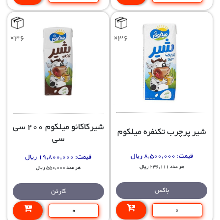
×36
×36
شیرکاکائو میلکوم 200 سی
شیر پرچرب تکنفره میلکوم
سی
قیمت:
8,500,000 ریال
قیمت:
19,800,000 ریال
هر عدد 236,111 ریال
هر عدد 550,000 ریال
باکس
کارتن