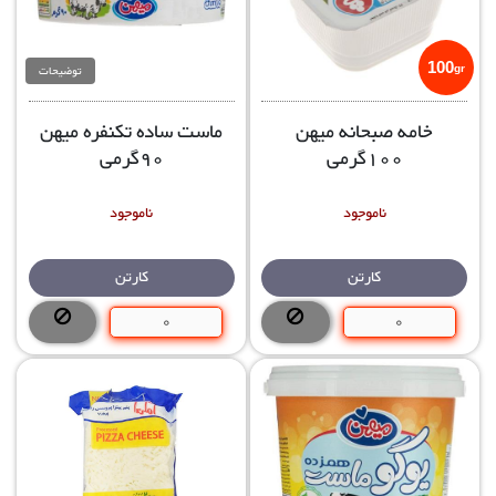
100
توضیحات
gr
خامه صبحانه میهن
ماست ساده تکنفره میهن
100گرمی
90گرمی
ناموجود
ناموجود
کارتن
کارتن