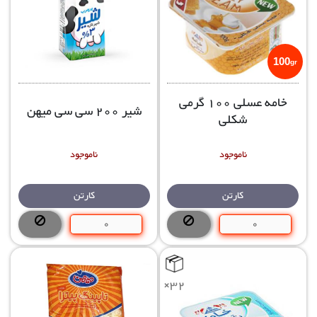
100
gr
خامه عسلی 100 گرمی
شیر 200 سی سی میهن
شکلی
ناموجود
ناموجود
کارتن
کارتن
×32