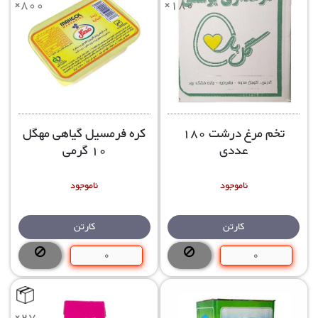
×800
×180
تخم مرغ درشت 180
کره فرمسیل گیاهی مهگل
عددی
10 گرمی
ناموجود
ناموجود
کارتن
کارتن
×27