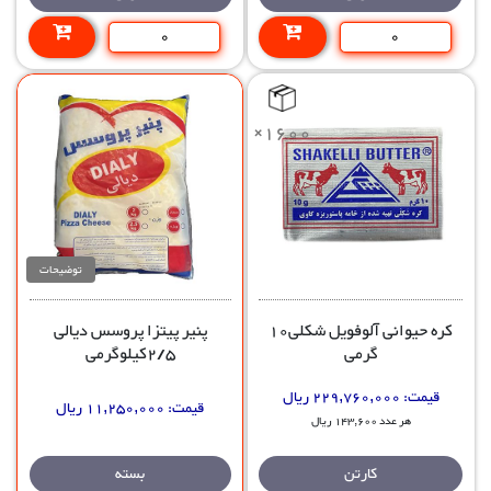
×1600
توضیحات
پنیر پیتزا پروسس دیالی
کره حیوانی آلوفویل شکلی10
2/5کیلوگرمی
گرمی
قیمت:
229,760,000 ریال
قیمت:
11,250,000 ریال
هر عدد 143,600 ریال
بسته
کارتن