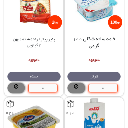
2
100
kg
gr
خامه ساده شکلی 100
پنیر پیتزا رنده شده میهن
گرمی
2کیلویی
ناموجود
ناموجود
بسته
کارتن
×24
×10