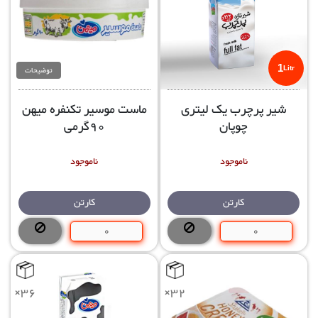
1
توضیحات
Litr
شیر پرچرب یک لیتری
ماست موسیر تکنفره میهن
چوپان
90گرمی
ناموجود
ناموجود
کارتن
کارتن
×36
×32