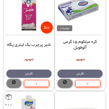
1
توضیحات
Litr
کره میلکوم 15گرمی
شیر پرچرب یک لیتری پگاه
آلوفویل
ناموجود
ناموجود
کارتن
کارتن
×10