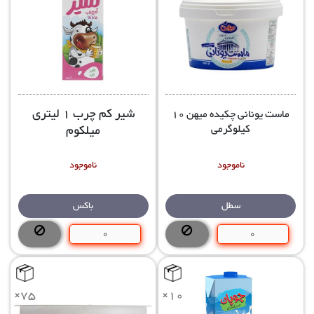
شیر کم چرب 1 لیتری
ماست یونانی چکیده میهن 10
میلکوم
کیلوگرمی
ناموجود
ناموجود
باکس
سطل
×75
×10