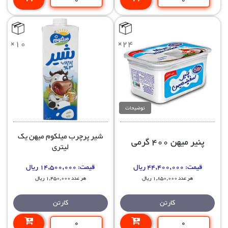
×10
×24
توضیحات
شیر پرچرب میلکوم میهن یک
پنیر میهن 400 گرمی
لیتری
قیمت:
44,400,000 ریال
قیمت:
14,500,000 ریال
هر عدد 1,850,000 ریال
هر عدد 1,450,000 ریال
کارتن
کارتن