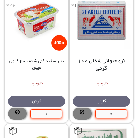
×24
×180
400
gr
کره حیوانی شکلی 100
پنیر سفید غنی شده 400 گرمی
گرمی
میهن
ناموجود
ناموجود
کارتن
کارتن