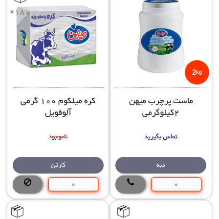
×180
2
kg
ماست پرچرب میهن
کره میلکوم 100 گرمی
2کیلوگرمی
آلوفویل
تماس بگیرید
ناموجود
دبه
کارتن