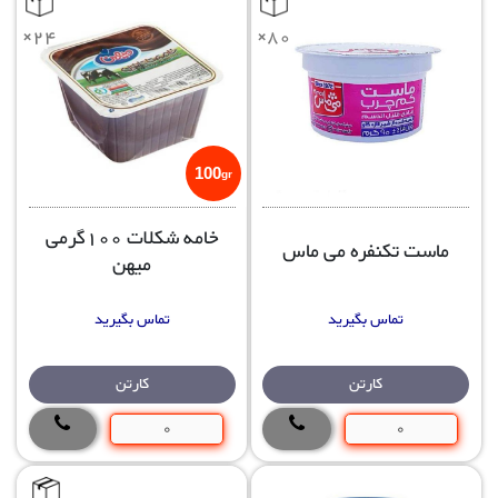
×24
×80
100
gr
خامه شکلات 100گرمی
ماست تکنفره می ماس
میهن
تماس بگیرید
تماس بگیرید
کارتن
کارتن