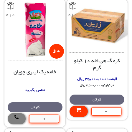
×10
×10
1
Litr
کره گیاهی فله 10 کیلو
گرم
خامه یک لیتری چوپان
قیمت:
35,000,000 ریال
هر کیلوگرم 3,500,000 ریال
تماس بگیرید
کارتن
کارتن